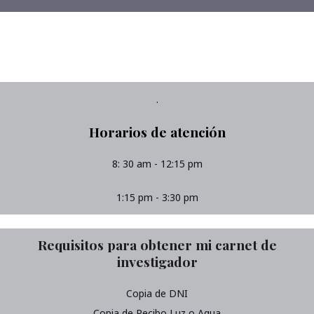
.
Horarios de atención
8: 30 am - 12:15 pm
1:15 pm - 3:30 pm
Requisitos para obtener mi carnet de
investigador
Copia de DNI
Copia de Recibo Luz o Agua